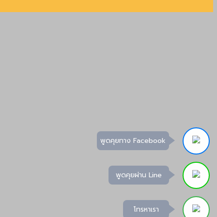
พูดคุยทาง Facebook
พูดคุยผ่าน Line
โทรหาเรา