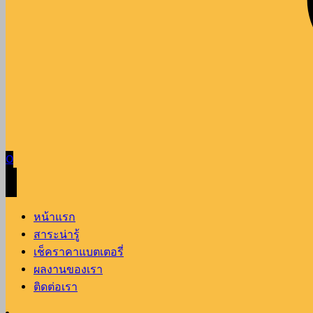
0
หน้าแรก
สาระน่ารู้
เช็คราคาแบตเตอรี่
ผลงานของเรา
ติดต่อเรา